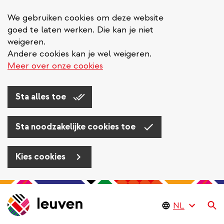
We gebruiken cookies om deze website
goed te laten werken. Die kan je niet
weigeren.
Andere cookies kan je wel weigeren.
Meer over onze cookies
Sta alles toe
Sta noodzakelijke cookies toe
Kies cookies
Overslaan
en
Zo
naar
de