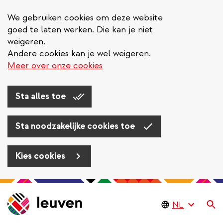
We gebruiken cookies om deze website
goed te laten werken. Die kan je niet
weigeren.
Andere cookies kan je wel weigeren.
Meer over onze cookies
Sta alles toe
Sta noodzakelijke cookies toe
Kies cookies
Overslaan
en
Zo
naar
de