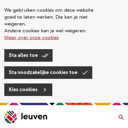
We gebruiken cookies om deze website
goed te laten werken. Die kan je niet
weigeren.
Andere cookies kan je wel weigeren.
Meer over onze cookies
Sta alles toe
Sta noodzakelijke cookies toe
Kies cookies
Overslaan
en
Zo
naar
de