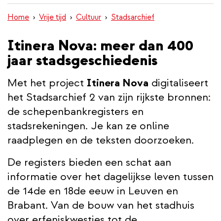
inhoud
Home
Vrije tijd
Cultuur
Stadsarchief
gaan
Itinera Nova: meer dan 400
jaar stadsgeschiedenis
Met het project
Itinera Nova
digitaliseert
het Stadsarchief 2 van zijn rijkste bronnen:
de schepenbankregisters en
stadsrekeningen. Je kan ze online
raadplegen en de teksten doorzoeken.
De registers bieden een schat aan
informatie over het dagelijkse leven tussen
de 14de en 18de eeuw in Leuven en
Brabant. Van de bouw van het stadhuis
over erfeniskwesties tot de