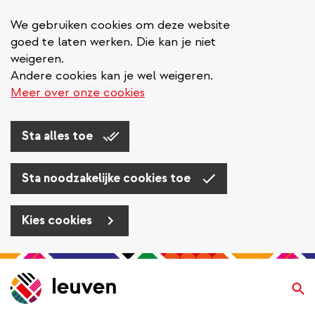
We gebruiken cookies om deze website
goed te laten werken. Die kan je niet
weigeren.
Andere cookies kan je wel weigeren.
Meer over onze cookies
Sta alles toe
Sta noodzakelijke cookies toe
Kies cookies
Overslaan
en
Zo
naar
de