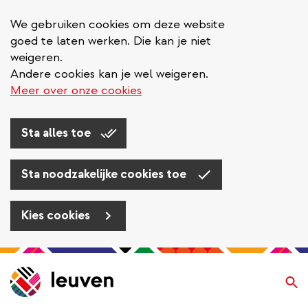
We gebruiken cookies om deze website
goed te laten werken. Die kan je niet
weigeren.
Andere cookies kan je wel weigeren.
Meer over onze cookies
Sta alles toe
Sta noodzakelijke cookies toe
Kies cookies
Overslaan
en
Zo
naar
de