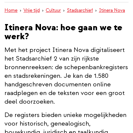
inhoud
Home
Vrije tijd
Cultuur
Stadsarchief
Itinera Nova
gaan
Itinera Nova: hoe gaan we te
werk?
Met het project Itinera Nova digitaliseert
het Stadsarchief 2 van zijn rijkste
bronnenreeksen: de schepenbankregisters
en stadsrekeningen. Je kan de 1.580
handgeschreven documenten online
raadplegen en de teksten voor een groot
deel doorzoeken.
De registers bieden unieke mogelijkheden
voor historisch, genealogisch,
bouwkundig, juridisch en taalkundig