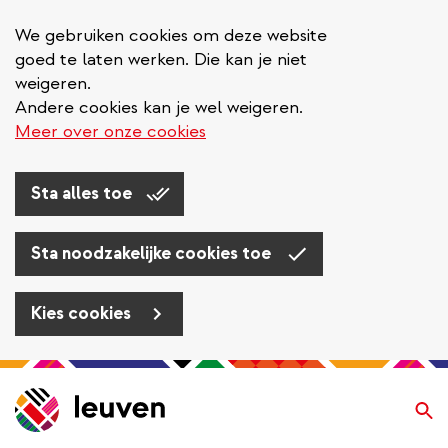
We gebruiken cookies om deze website
goed te laten werken. Die kan je niet
weigeren.
Andere cookies kan je wel weigeren.
Meer over onze cookies
Sta alles toe
Sta noodzakelijke cookies toe
Kies cookies
Overslaan
en
Zo
naar
de