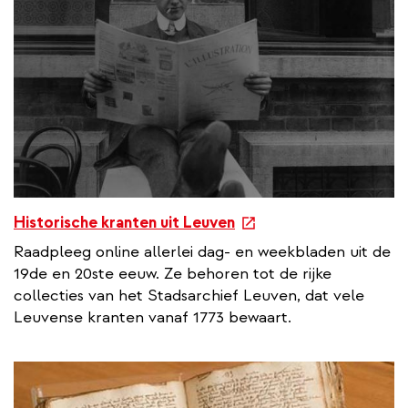
e
Historische kranten uit Leuven
x
Raadpleeg online allerlei dag- en weekbladen uit de
t
19de en 20ste eeuw. Ze behoren tot de rijke
e
collecties van het Stadsarchief Leuven, dat vele
r
Leuvense kranten vanaf 1773 bewaart.
n
a
l
l