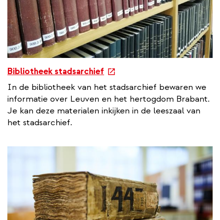
i
n
k
e
Bibliotheek stadsarchief
x
In de bibliotheek van het stadsarchief bewaren we
t
informatie over Leuven en het hertogdom Brabant.
e
Je kan deze materialen inkijken in de leeszaal van
r
het stadsarchief.
n
a
l
l
i
n
k