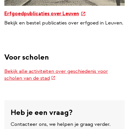
e
Erfgoedpublicaties over Leuven
x
Bekijk en bestel publicaties over erfgoed in Leuven.
t
e
r
n
a
Voor scholen
l
l
Bekijk alle activiteiten over geschiedenis voor
i
(externe
scholen van de stad
n
link)
k
Heb je een vraag?
Contacteer ons, we helpen je graag verder.