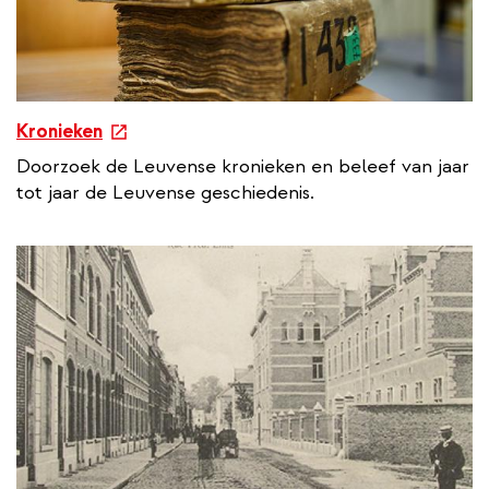
e
Kronieken
x
Doorzoek de Leuvense kronieken en beleef van jaar
t
tot jaar de Leuvense geschiedenis.
e
r
n
a
l
l
i
n
k