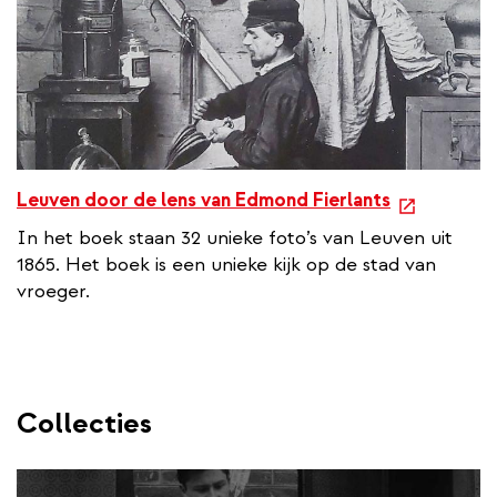
e
Leuven door de lens van Edmond Fierlants
x
In het boek staan 32 unieke foto’s van Leuven uit
t
1865. Het boek is een unieke kijk op de stad van
e
vroeger.
r
n
a
l
l
Collecties
i
n
k