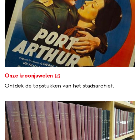
e
Onze kroonjuwelen
x
Ontdek de topstukken van het stadsarchief.
t
e
r
n
a
l
l