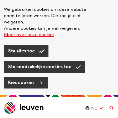
We gebruiken cookies om deze website
goed te laten werken. Die kan je niet
weigeren.
Andere cookies kan je wel weigeren.
Meer over onze cookies
Sta alles toe
Sta noodzakelijke cookies toe
Kies cookies
Overslaan
en
Zo
naar
de