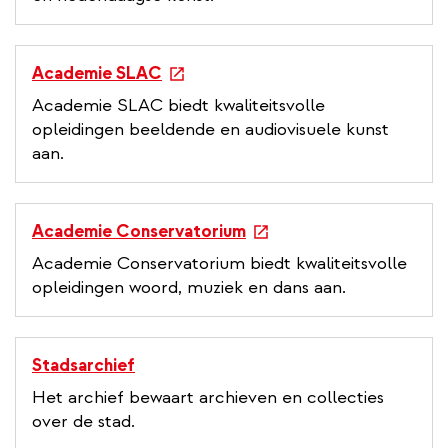
e
i
r
n
n
k
e
Academie SLAC
a
x
Academie SLAC biedt kwaliteitsvolle
l
t
opleidingen beeldende en audiovisuele kunst
l
e
aan.
i
r
n
n
k
a
e
Academie Conservatorium
l
x
Academie Conservatorium biedt kwaliteitsvolle
l
t
opleidingen woord, muziek en dans aan.
i
e
n
r
k
n
Stadsarchief
a
Het archief bewaart archieven en collecties
l
over de stad.
l
i