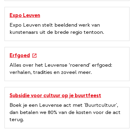
n
k
Expo Leuven
Expo Leuven stelt beeldend werk van
kunstenaars uit de brede regio tentoon.
e
Erfgoed
x
Alles over het Leuvense ‘roerend’ erfgoed:
t
verhalen, tradities en zoveel meer.
e
r
n
Subsidie voor cultuur op je buurtfeest
a
Boek je een Leuvense act met 'Buurtcultuur',
l
dan betalen we 80% van de kosten voor de act
l
terug.
i
n