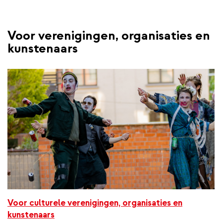
k
Voor verenigingen, organisaties en
kunstenaars
Voor culturele verenigingen, organisaties en
kunstenaars