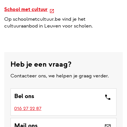
e
School met cultuur
x
Op schoolmetcultuur.be vind je het
t
cultuuraanbod in Leuven voor scholen.
e
r
n
a
l
Heb je een vraag?
l
i
Contacteer ons, we helpen je graag verder.
n
k
Bel ons
016 27 22 87
Mail ons