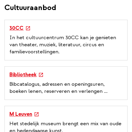
Cultuuraanbod
e
30CC
x
In het cultuurcentrum 30CC kan je genieten
t
van theater, muziek, literatuur, circus en
e
familievoorstellingen.
r
n
a
e
Bibliotheek
l
x
Bibcatalogus, adressen en openingsuren,
l
t
boeken lenen, reserveren en verlengen ...
i
e
n
r
k
n
e
M Leuven
a
x
Het stedelijk museum brengt een mix van oude
l
t
en hedendaagse kunst.
l