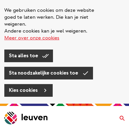
We gebruiken cookies om deze website
goed te laten werken. Die kan je niet
weigeren.
Andere cookies kan je wel weigeren.
Meer over onze cookies
Sta alles toe
Sta noodzakelijke cookies toe
Kies cookies
Overslaan
en
Zo
naar
de