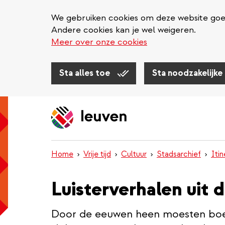
We gebruiken cookies om deze website goed 
Andere cookies kan je wel weigeren.
Meer over onze cookies
Sta alles toe
Sta noodzakelijke
Overslaan
en
naar
de
inhoud
Home
Vrije tijd
Cultuur
Stadsarchief
Iti
gaan
Luisterverhalen uit
Door de eeuwen heen moesten boe