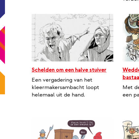
Schelden om een halve stuiver
Wedde
basta
Een vergadering van het
kleermakersambacht loopt
Met d
helemaal uit de hand.
een pa