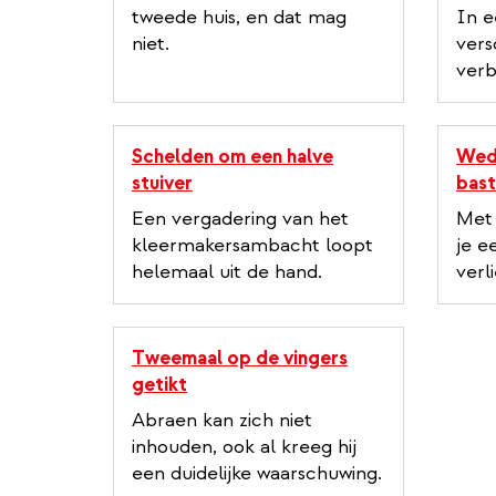
tweede huis, en dat mag
In e
niet.
vers
verb
Schelden om een halve
Wed
stuiver
bast
Een vergadering van het
Met
kleermakersambacht loopt
je e
helemaal uit de hand.
verl
Tweemaal op de vingers
getikt
Abraen kan zich niet
inhouden, ook al kreeg hij
een duidelijke waarschuwing.