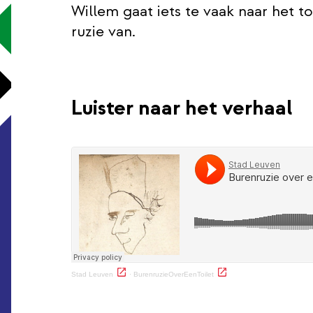
Willem gaat iets te vaak naar het to
ruzie van.
Luister naar het verhaal
(externe link)
(externe link)
Stad Leuven
·
BurenruzieOverEenToilet