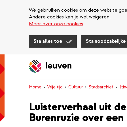
We gebruiken cookies om deze website goed 
Andere cookies kan je wel weigeren.
Meer over onze cookies
Sta alles toe
Sta noodzakelijke
Overslaan
en
naar
de
inhoud
Home
Vrije tijd
Cultuur
Stadsarchief
Iti
gaan
Luisterverhaal uit d
Burenruzie over een 