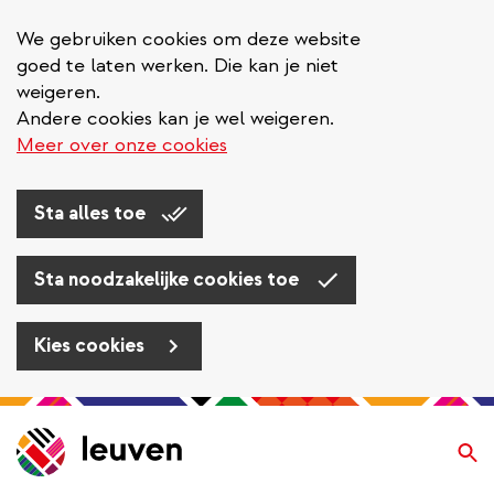
We gebruiken cookies om deze website
goed te laten werken. Die kan je niet
weigeren.
Andere cookies kan je wel weigeren.
Meer over onze cookies
Sta alles toe
Sta noodzakelijke cookies toe
Kies cookies
Overslaan
en
Zo
naar
de