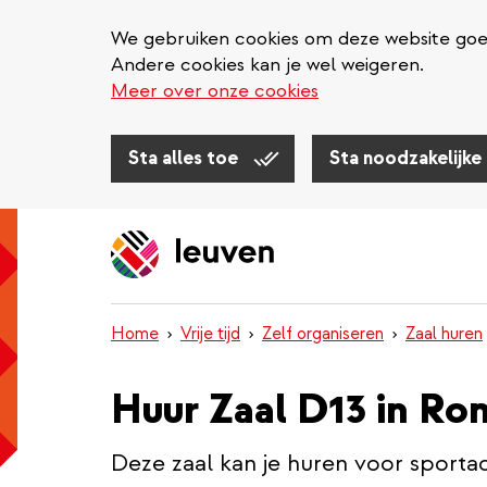
We gebruiken cookies om deze website goed 
Andere cookies kan je wel weigeren.
Meer over onze cookies
Sta alles toe
Sta noodzakelijke
Overslaan
en
naar
de
inhoud
Home
Vrije tijd
Zelf organiseren
Zaal huren
gaan
Huur Zaal D13 in Ro
Deze zaal kan je huren voor sportact