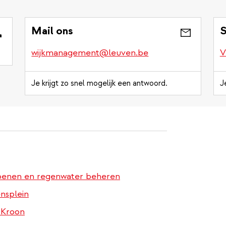
Mail ons
S
wijkmanagement@leuven.be
V
Je krijgt zo snel mogelijk een antwoord.
J
roenen en regenwater beheren
nsplein
 Kroon