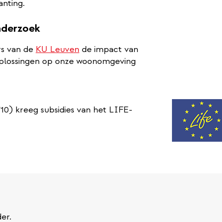
nting.
nderzoek
rs van de
KU Leuven
de impact van
oplossingen op onze woonomgeving
) kreeg subsidies van het LIFE-
er.