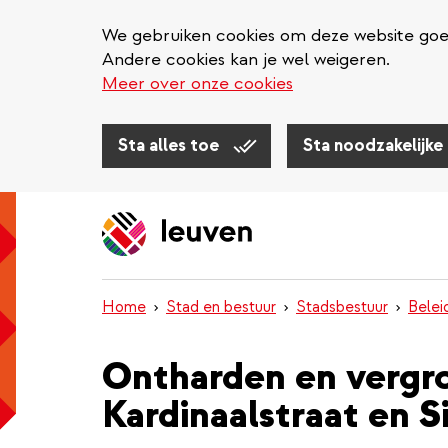
We gebruiken cookies om deze website goed 
Andere cookies kan je wel weigeren.
Meer over onze cookies
Sta alles toe
Sta noodzakelijke
Overslaan
en
naar
de
inhoud
Home
Stad en bestuur
Stadsbestuur
Belei
gaan
Ontharden en vergr
Kardinaalstraat en 