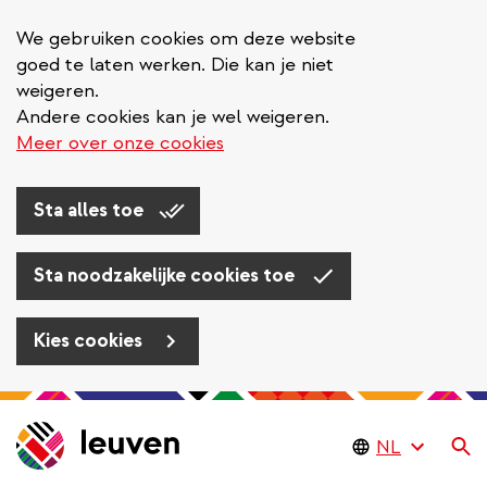
We gebruiken cookies om deze website
goed te laten werken. Die kan je niet
weigeren.
Andere cookies kan je wel weigeren.
Meer over onze cookies
Sta alles toe
Sta noodzakelijke cookies toe
Kies cookies
Overslaan
en
Zo
naar
de