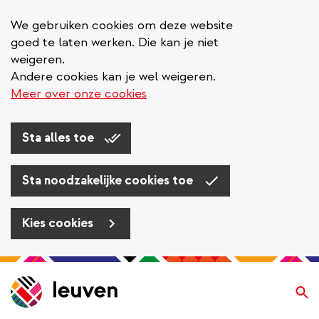
We gebruiken cookies om deze website
goed te laten werken. Die kan je niet
weigeren.
Andere cookies kan je wel weigeren.
Meer over onze cookies
Sta alles toe
Sta noodzakelijke cookies toe
Kies cookies
Overslaan
en
Zo
naar
de