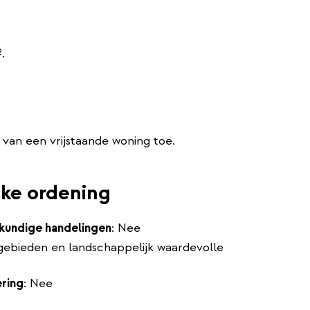
.
van een vrijstaande woning toe.
jke ordening
undige handelingen
: Nee
gebieden en landschappelijk waardevolle
ering
: Nee