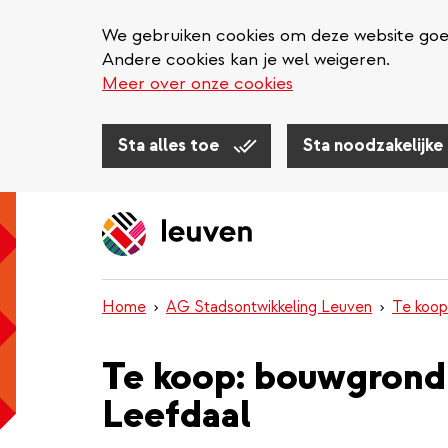
We gebruiken cookies om deze website goed 
Andere cookies kan je wel weigeren.
Meer over onze cookies
Sta alles toe
Sta noodzakelijke
Overslaan
en
naar
de
inhoud
Home
AG Stadsontwikkeling Leuven
Te koop
gaan
Te koop: bouwgrond 
Leefdaal