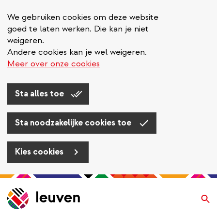
We gebruiken cookies om deze website
goed te laten werken. Die kan je niet
weigeren.
Andere cookies kan je wel weigeren.
Meer over onze cookies
Sta alles toe
Sta noodzakelijke cookies toe
Kies cookies
Overslaan
en
Zo
naar
de