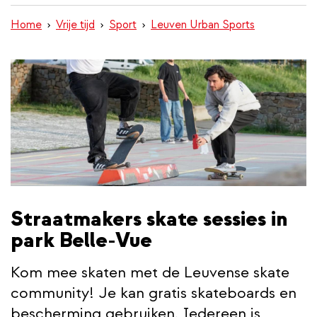
inhoud
Home
Vrije tijd
Sport
Leuven Urban Sports
gaan
Straatmakers skate sessies in
park Belle-Vue
Kom mee skaten met de Leuvense skate
community! Je kan gratis skateboards en
bescherming gebruiken. Iedereen is