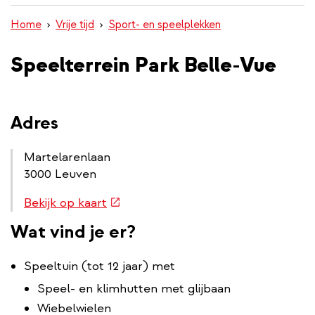
inhoud
Home
Vrije tijd
Sport- en speelplekken
gaan
Speelterrein Park Belle-Vue
Adres
Martelarenlaan
3000 Leuven
Routebeschrijving
(externe
Bekijk op kaart
link
link)
Wat vind je er?
Speeltuin (tot 12 jaar) met
Speel- en klimhutten met glijbaan
Wiebelwielen