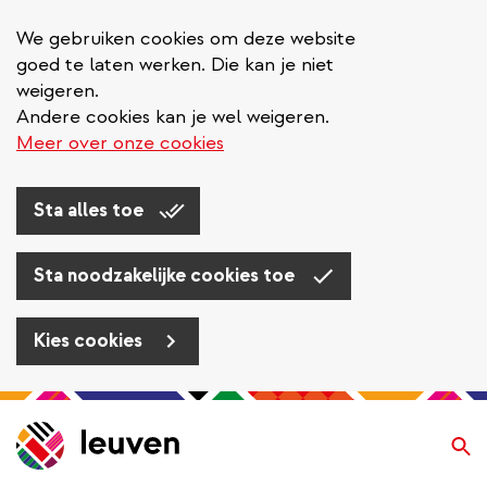
We gebruiken cookies om deze website
goed te laten werken. Die kan je niet
weigeren.
Andere cookies kan je wel weigeren.
Meer over onze cookies
Sta alles toe
Sta noodzakelijke cookies toe
Kies cookies
Overslaan
en
Zo
naar
de