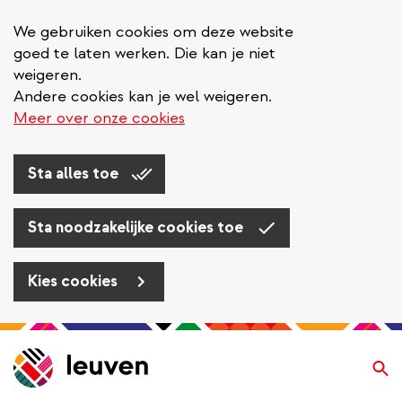
We gebruiken cookies om deze website
goed te laten werken. Die kan je niet
weigeren.
Andere cookies kan je wel weigeren.
Meer over onze cookies
Sta alles toe
Sta noodzakelijke cookies toe
Kies cookies
Overslaan
en
Zo
naar
de