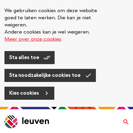
We gebruiken cookies om deze website
goed te laten werken. Die kan je niet
weigeren.
Andere cookies kan je wel weigeren.
Meer over onze cookies
Sta alles toe
Sta noodzakelijke cookies toe
Kies cookies
Overslaan
en
Zo
naar
de