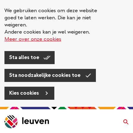
We gebruiken cookies om deze website
goed te laten werken. Die kan je niet
weigeren.
Andere cookies kan je wel weigeren.
Meer over onze cookies
Sta alles toe
Sta noodzakelijke cookies toe
Kies cookies
Overslaan
en
Zo
naar
de