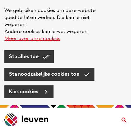
We gebruiken cookies om deze website
goed te laten werken. Die kan je niet
weigeren.
Andere cookies kan je wel weigeren.
Meer over onze cookies
Sta alles toe
Sta noodzakelijke cookies toe
Kies cookies
Overslaan
en
Zo
naar
de