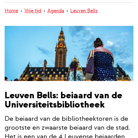
inhoud
Home
Vrije tijd
Agenda
Leuven Bells
gaan
Leuven Bells: beiaard van de
Universiteitsbibliotheek
De beiaard van de bibliotheektoren is de
grootste en zwaarste beiaard van de stad.
Het is een van de 4 Leuvense beiaarden