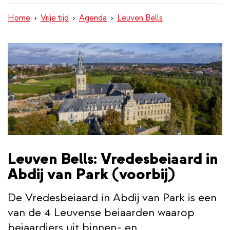
inhoud
Home
Vrije tijd
Agenda
Leuven Bells
gaan
Leuven Bells: Vredesbeiaard in
Abdij van Park (voorbij)
De Vredesbeiaard in Abdij van Park is een
van de 4 Leuvense beiaarden waarop
beiaardiers uit binnen- en