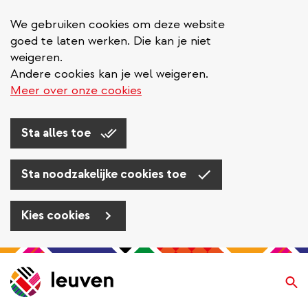
We gebruiken cookies om deze website
goed te laten werken. Die kan je niet
weigeren.
Andere cookies kan je wel weigeren.
Meer over onze cookies
Sta alles toe
Sta noodzakelijke cookies toe
Kies cookies
Overslaan
en
Zo
naar
de