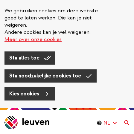
We gebruiken cookies om deze website
goed te laten werken. Die kan je niet
weigeren.
Andere cookies kan je wel weigeren.
Meer over onze cookies
Sta alles toe
Sta noodzakelijke cookies toe
Kies cookies
Overslaan
en
Zo
naar
de