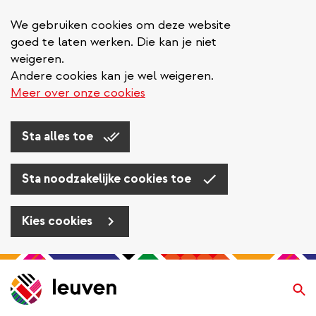
We gebruiken cookies om deze website
goed te laten werken. Die kan je niet
weigeren.
Andere cookies kan je wel weigeren.
Meer over onze cookies
Sta alles toe
Sta noodzakelijke cookies toe
Kies cookies
Overslaan
en
Zo
naar
de