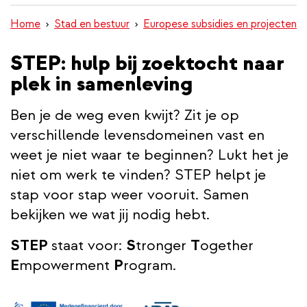
inhoud
Home
Stad en bestuur
Europese subsidies en projecten
gaan
STEP: hulp bij zoektocht naar
plek in samenleving
Ben je de weg even kwijt? Zit je op
verschillende levensdomeinen vast en
weet je niet waar te beginnen? Lukt het je
niet om werk te vinden? STEP helpt je
stap voor stap weer vooruit. Samen
bekijken we wat jij nodig hebt.
STEP
staat voor:
S
tronger
T
ogether
E
mpowerment
P
rogram.