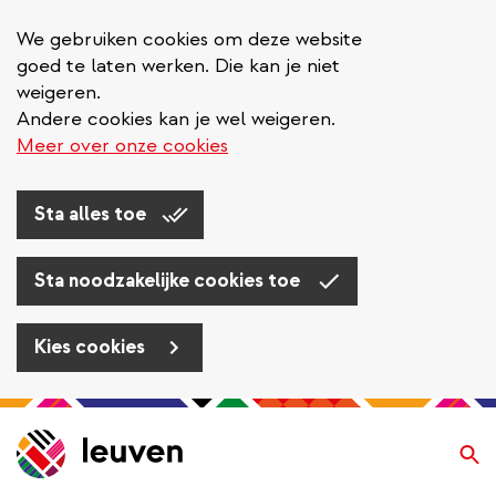
We gebruiken cookies om deze website
goed te laten werken. Die kan je niet
weigeren.
Andere cookies kan je wel weigeren.
Meer over onze cookies
Sta alles toe
Sta noodzakelijke cookies toe
Kies cookies
Overslaan
en
Zo
naar
de