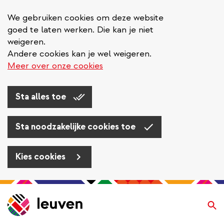
We gebruiken cookies om deze website
goed te laten werken. Die kan je niet
weigeren.
Andere cookies kan je wel weigeren.
Meer over onze cookies
Sta alles toe
Sta noodzakelijke cookies toe
Kies cookies
Overslaan
en
Zo
naar
de