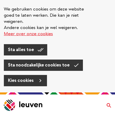
We gebruiken cookies om deze website
goed te laten werken. Die kan je niet
weigeren.
Andere cookies kan je wel weigeren.
Meer over onze cookies
Sta alles toe
Sta noodzakelijke cookies toe
Kies cookies
Overslaan
en
Zo
naar
de