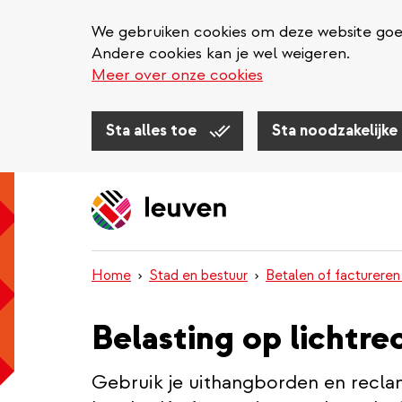
We gebruiken cookies om deze website goed 
Andere cookies kan je wel weigeren.
Meer over onze cookies
Sta alles toe
Sta noodzakelijke
Overslaan
en
naar
de
inhoud
Home
Stad en bestuur
Betalen of factureren
gaan
Belasting op lichtr
Gebruik je uithangborden en reclam