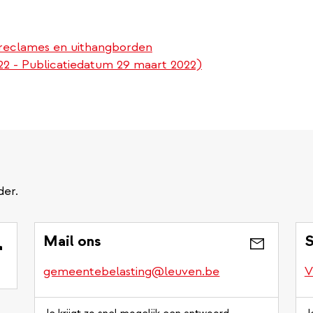
 reclames en uithangborden
22 - Publicatiedatum 29 maart 2022)
der.
Mail ons
S
gemeentebelasting@leuven.be
V