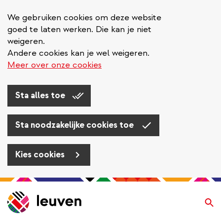
We gebruiken cookies om deze website
goed te laten werken. Die kan je niet
weigeren.
Andere cookies kan je wel weigeren.
Meer over onze cookies
Sta alles toe
Sta noodzakelijke cookies toe
Kies cookies
Overslaan
en
Zo
naar
de