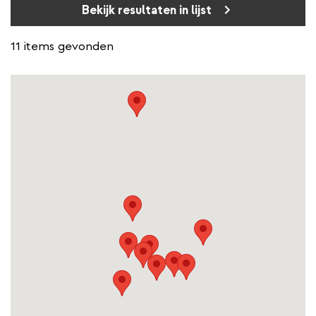
Bekijk resultaten in lijst
11 items gevonden
Kaart
met
locaties
(Google
Maps)