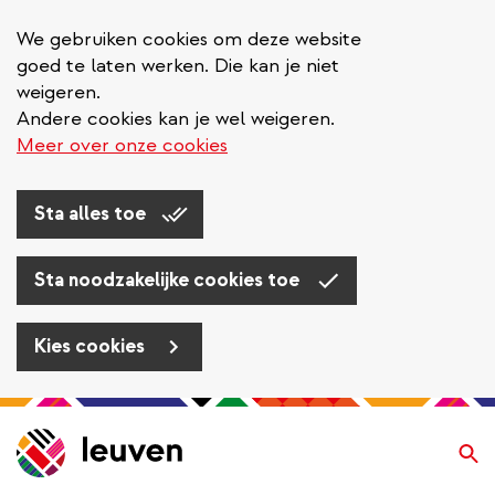
We gebruiken cookies om deze website
goed te laten werken. Die kan je niet
weigeren.
Andere cookies kan je wel weigeren.
Meer over onze cookies
Sta alles toe
Sta noodzakelijke cookies toe
Kies cookies
Overslaan
en
Zo
naar
de