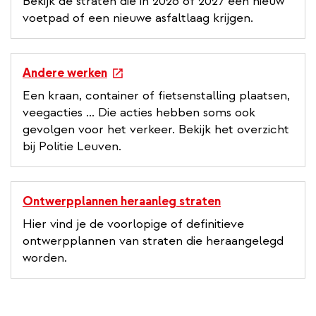
Bekijk de straten die in 2026 of 2027 een nieuw
voetpad of een nieuwe asfaltlaag krijgen.
e
Andere werken
x
Een kraan, container of fietsenstalling plaatsen,
t
veegacties ... Die acties hebben soms ook
e
gevolgen voor het verkeer. Bekijk het overzicht
r
bij Politie Leuven.
n
a
l
Ontwerpplannen heraanleg straten
l
Hier vind je de voorlopige of definitieve
i
ontwerpplannen van straten die heraangelegd
n
worden.
k