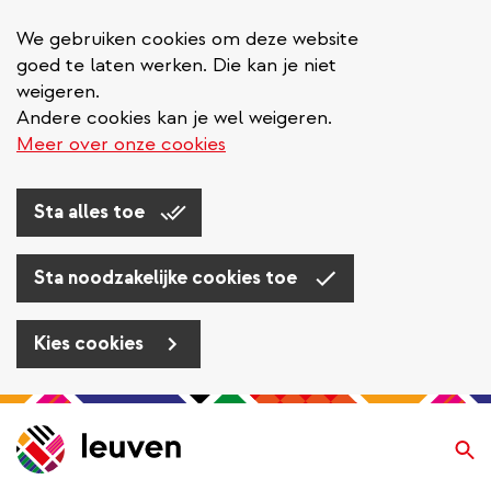
We gebruiken cookies om deze website
goed te laten werken. Die kan je niet
weigeren.
Andere cookies kan je wel weigeren.
Meer over onze cookies
Sta alles toe
Sta noodzakelijke cookies toe
Kies cookies
Overslaan
en
Zo
naar
de