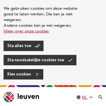
We gebruiken cookies om deze website
goed te laten werken. Die kan je niet
weigeren.
Andere cookies kan je wel weigeren.
Meer over onze cookies
Sta alles toe
Sta noodzakelijke cookies toe
Kies cookies
Overslaan
en
Zo
naar
de