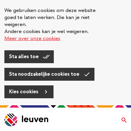
We gebruiken cookies om deze website
goed te laten werken. Die kan je niet
weigeren.
Andere cookies kan je wel weigeren.
Meer over onze cookies
Sta alles toe
Sta noodzakelijke cookies toe
Kies cookies
Overslaan
en
Zo
naar
de