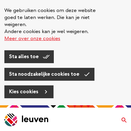
We gebruiken cookies om deze website
goed te laten werken. Die kan je niet
weigeren.
Andere cookies kan je wel weigeren.
Meer over onze cookies
Sta alles toe
Sta noodzakelijke cookies toe
Kies cookies
Overslaan
en
Zo
naar
de