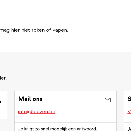
e mag hier niet roken of vapen.
er.
Mail ons
S
info@leuven.be
V
Je krijgt zo snel mogelijk een antwoord.
J