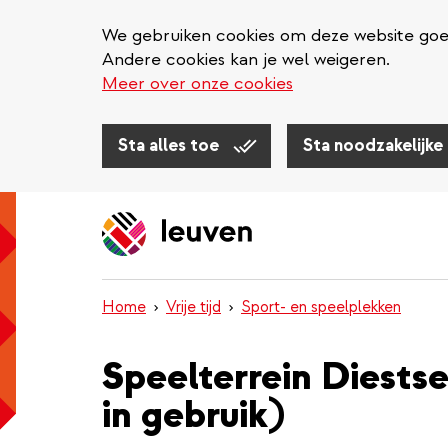
We gebruiken cookies om deze website goed 
Andere cookies kan je wel weigeren.
Meer over onze cookies
Sta alles toe
Sta noodzakelijke
Overslaan
en
naar
de
inhoud
Home
Vrije tijd
Sport- en speelplekken
gaan
Speelterrein Diestsev
in gebruik)