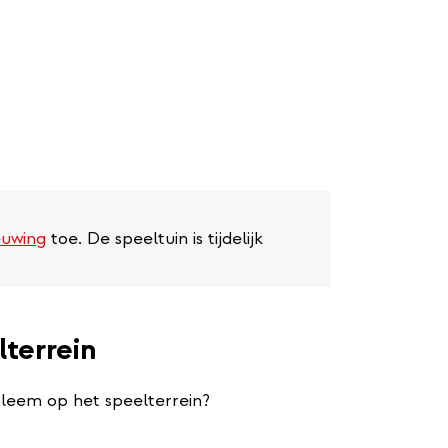
euwing
toe. De speeltuin is tijdelijk
lterrein
bleem op het speelterrein?