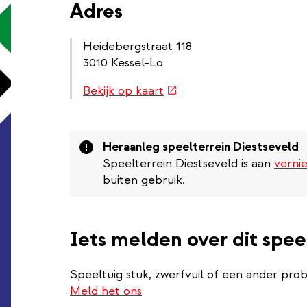
Adres
Heidebergstraat 118
3010 Kessel-Lo
Routebeschrijving
(externe
Bekijk op kaart
link
link)
Attention
Heraanleg speelterrein Diestseveld
Speelterrein Diestseveld is aan
verni
buiten gebruik.
Iets melden over dit spee
Speeltuig stuk, zwerfvuil of een ander pro
Meld het ons