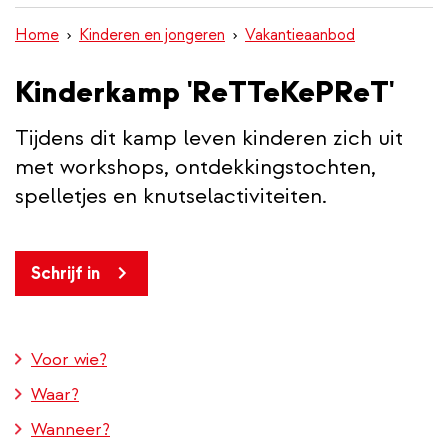
inhoud
Home
Kinderen en jongeren
Vakantieaanbod
gaan
Kinderkamp 'ReTTeKePReT'
Tijdens dit kamp leven kinderen zich uit
met workshops, ontdekkingstochten,
spelletjes en knutselactiviteiten.
Schrijf in
Voor wie?
Waar?
Wanneer?