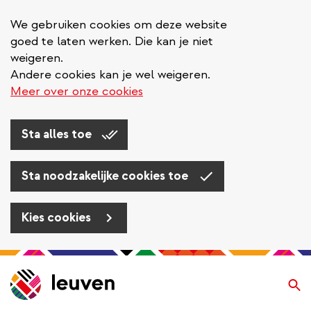
We gebruiken cookies om deze website
goed te laten werken. Die kan je niet
weigeren.
Andere cookies kan je wel weigeren.
Meer over onze cookies
Sta alles toe
Sta noodzakelijke cookies toe
Kies cookies
Overslaan
en
Zo
naar
de