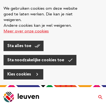
We gebruiken cookies om deze website
goed te laten werken. Die kan je niet
weigeren.
Andere cookies kan je wel weigeren.
Meer over onze cookies
Sta alles toe
Sta noodzakelijke cookies toe
Kies cookies
Overslaan
en
Zo
naar
de