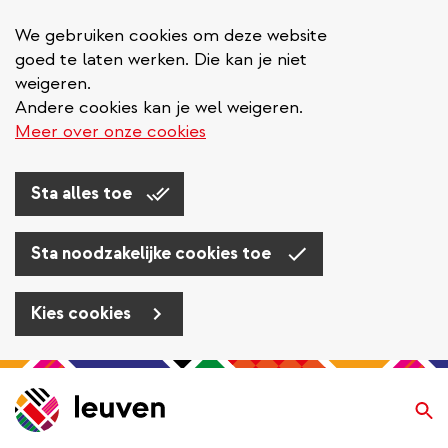
We gebruiken cookies om deze website
goed te laten werken. Die kan je niet
weigeren.
Andere cookies kan je wel weigeren.
Meer over onze cookies
Sta alles toe
Sta noodzakelijke cookies toe
Kies cookies
Overslaan
en
Zo
naar
de