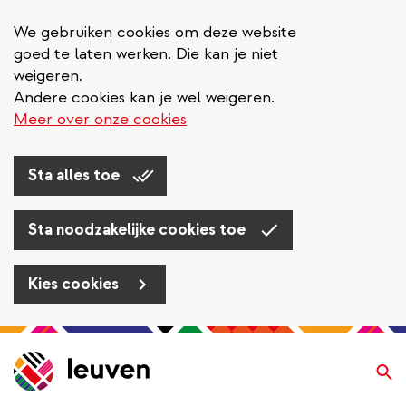
We gebruiken cookies om deze website
goed te laten werken. Die kan je niet
weigeren.
Andere cookies kan je wel weigeren.
Meer over onze cookies
Sta alles toe
Sta noodzakelijke cookies toe
Kies cookies
Overslaan
en
Zo
naar
de