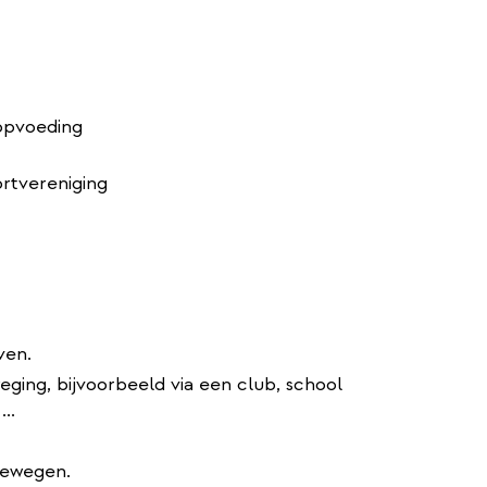
 opvoeding
rtvereniging
ven.
ging, bijvoorbeeld via een club, school
..
 bewegen.