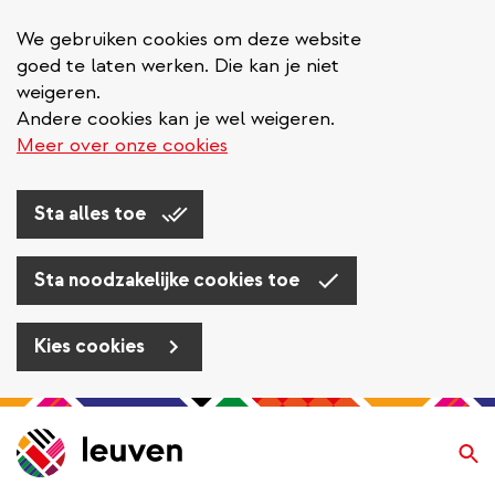
We gebruiken cookies om deze website
goed te laten werken. Die kan je niet
weigeren.
Andere cookies kan je wel weigeren.
Meer over onze cookies
Sta alles toe
Sta noodzakelijke cookies toe
Kies cookies
Overslaan
en
Zo
naar
de