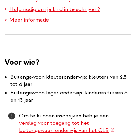
Hulp nodig om je kind in te schrijven?
Meer informatie
Voor wie?
Buitengewoon kleuteronderwijs: kleuters van 2,5
tot 6 jaar
Buitengewoon lager onderwijs: kinderen tussen 6
en 13 jaar
Attention
Om te kunnen inschrijven heb je een
verslag voor toegang tot het
(externe
buitengewoon onderwijs van het CLB