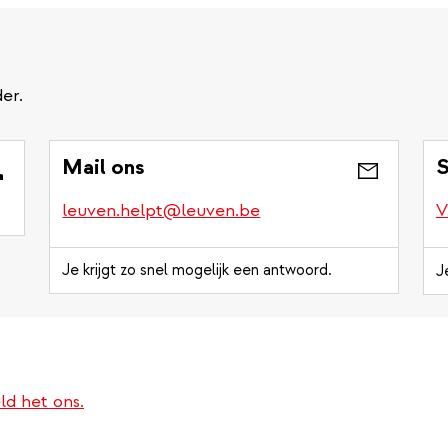
er.
Mail ons
S
leuven.helpt@leuven.be
V
Je krijgt zo snel mogelijk een antwoord.
J
ld het ons.