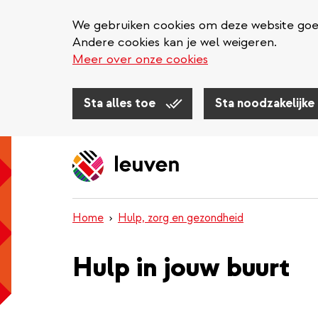
We gebruiken cookies om deze website goed 
Andere cookies kan je wel weigeren.
Meer over onze cookies
Sta alles toe
Sta noodzakelijke
Overslaan
en
naar
de
inhoud
Home
Hulp, zorg en gezondheid
gaan
Hulp in jouw buurt