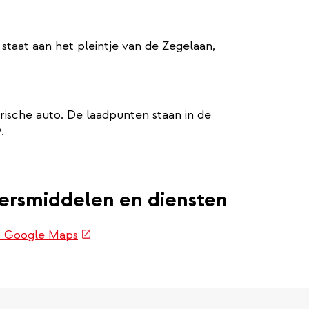
taat aan het pleintje van de Zegelaan,
trische auto. De laadpunten staan in de
.
oersmiddelen en diensten
(externe
op Google Maps
link)