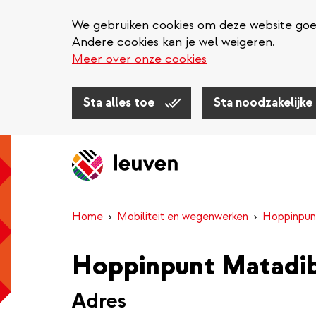
We gebruiken cookies om deze website goed 
Andere cookies kan je wel weigeren.
Meer over onze cookies
Sta alles toe
Sta noodzakelijke
Overslaan
en
naar
de
inhoud
Home
Mobiliteit en wegenwerken
Hoppinpun
gaan
Hoppinpunt Matadib
Adres