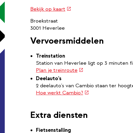
Routebeschrijving
(externe
Bekijk op kaart
link
link)
Broekstraat
3001 Heverlee
Vervoersmiddelen
Treinstation
Station van Heverlee ligt op 3 minuten fi
(externe
Plan je treinroute
link)
Deelauto's
2 deelauto's van Cambio staan ter hoogt
(externe
Hoe werkt Cambio?
link)
Extra diensten
Fietsenstalling