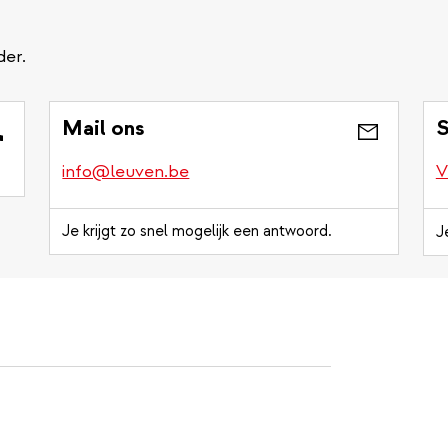
der.
Mail ons
S
info@leuven.be
V
Je krijgt zo snel mogelijk een antwoord.
J