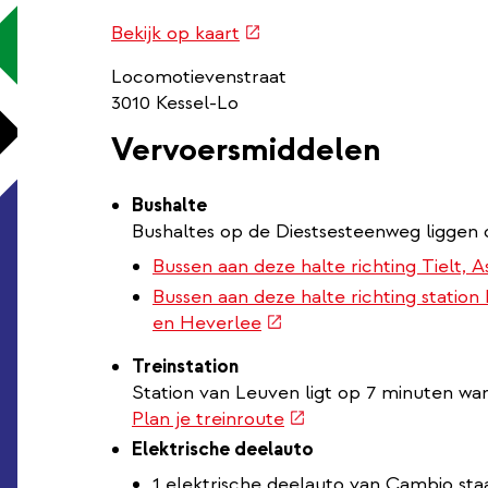
Routebeschrijving
(externe
Bekijk op kaart
link
link)
Locomotievenstraat
3010 Kessel-Lo
Vervoersmiddelen
Bushalte
Bushaltes op de Diestsesteenweg liggen 
Bussen aan deze halte richting Tielt, 
Bussen aan deze halte richting stati
(externe
en Heverlee
link)
Treinstation
Station van Leuven ligt op 7 minuten wa
(externe
Plan je treinroute
link)
Elektrische deelauto
1 elektrische deelauto van Cambio sta