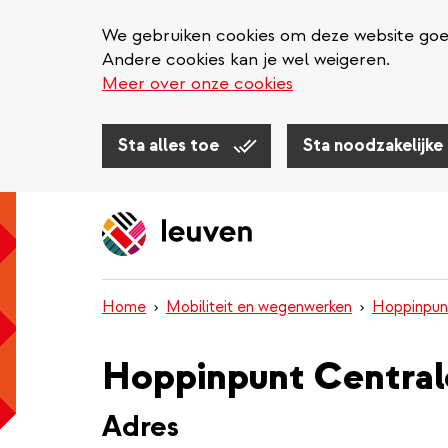
We gebruiken cookies om deze website goed 
Andere cookies kan je wel weigeren.
Meer over onze cookies
Sta alles toe
Sta noodzakelijke
Overslaan
en
naar
de
inhoud
Home
Mobiliteit en wegenwerken
Hoppinpun
gaan
Hoppinpunt Central
Adres