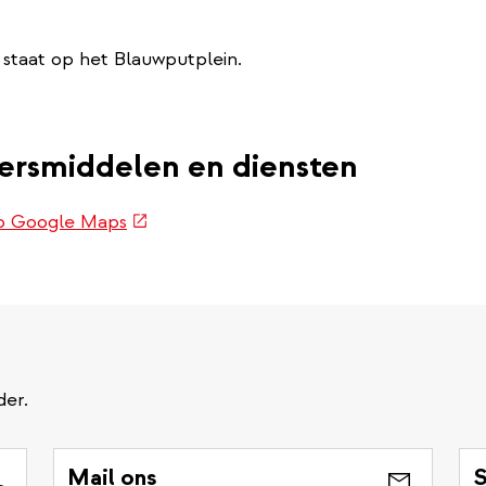
staat op het Blauwputplein.
oersmiddelen en diensten
(externe
op Google Maps
link)
der.
Mail ons
S