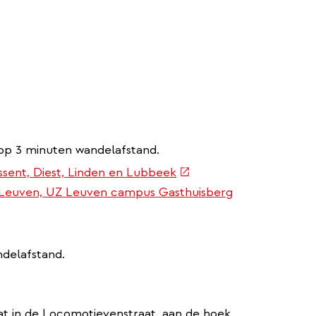
op 3 minuten wandelafstand.
(externe
Assent, Diest, Linden en Lubbeek
link)
on Leuven, UZ Leuven campus Gasthuisberg
ndelafstand.
at in de Locomotievenstraat, aan de hoek