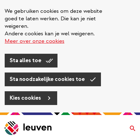
We gebruiken cookies om deze website
goed te laten werken. Die kan je niet
weigeren.
Andere cookies kan je wel weigeren.
Meer over onze cookies
Sta alles toe
Sta noodzakelijke cookies toe
Kies cookies
Overslaan
en
Zo
naar
de