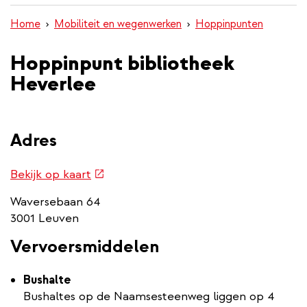
inhoud
Home
Mobiliteit en wegenwerken
Hoppinpunten
gaan
Hoppinpunt bibliotheek
Heverlee
Adres
Routebeschrijving
(externe
Bekijk op kaart
link
link)
Waversebaan 64
3001 Leuven
Vervoersmiddelen
Bushalte
Bushaltes op de Naamsesteenweg liggen op 4