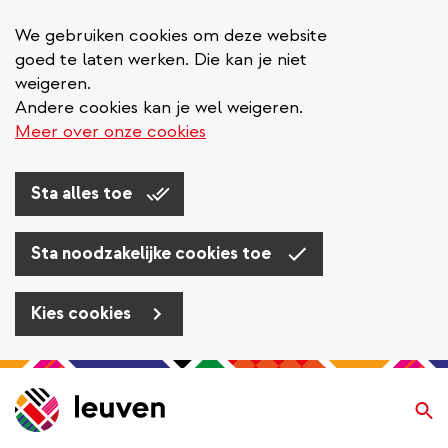
We gebruiken cookies om deze website
goed te laten werken. Die kan je niet
weigeren.
Andere cookies kan je wel weigeren.
Meer over onze cookies
Sta alles toe
Sta noodzakelijke cookies toe
Kies cookies
Overslaan
en
Zo
naar
de