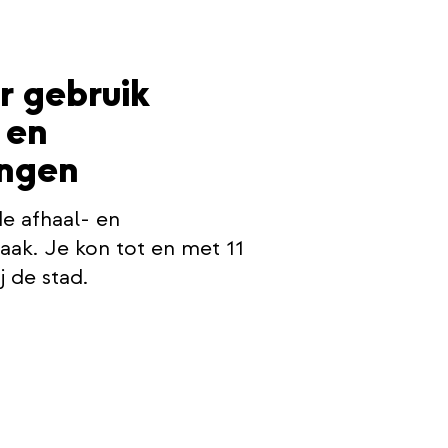
g
r gebruik
 en
ingen
e afhaal- en
aak. Je kon tot en met 11
 de stad.