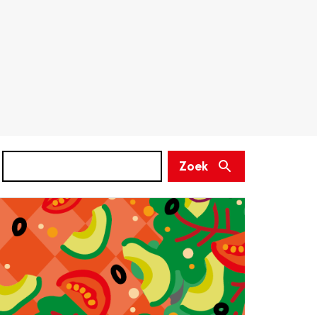
Zoek
(niet
Zoek
verplicht)