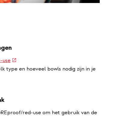
ingen
(externe
-use
link)
k type en hoeveel bowls nodig zijn in je
ak
utuREproof/red-use om het gebruik van de