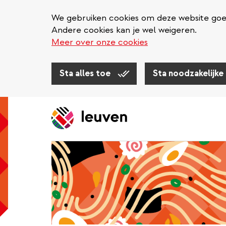
We gebruiken cookies om deze website goed 
Andere cookies kan je wel weigeren.
Meer over onze cookies
Sta alles toe
Sta noodzakelijke
Overslaan
en
naar
de
inhoud
gaan