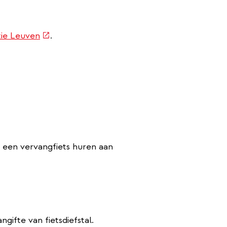
(externe
tie Leuven
.
link)
een vervangfiets huren aan
ifte van fietsdiefstal.