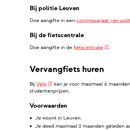
link)
Bij politie Leuven
Doe aangifte in een
commissariaat van poli
Bij de fietscentrale
(externe
Doe aangifte in de
fietscentrale
.
link)
Vervangfiets huren
(externe
Bij
Velo
kan je voor maximaal 6 maanden 
link)
studentenprijzen.
Voorwaarden
Je woont in Leuven.
Je deed maximaal 2 maanden geleden aang