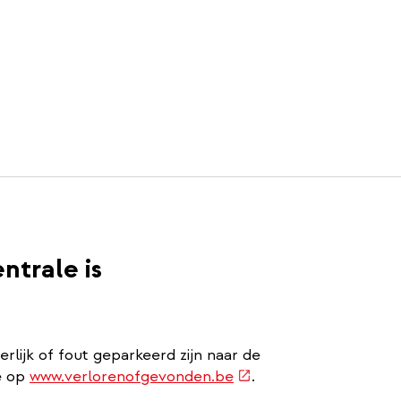
entrale is
derlijk of fout geparkeerd zijn naar de
(externe
je op
www.verlorenofgevonden.be
.
link)