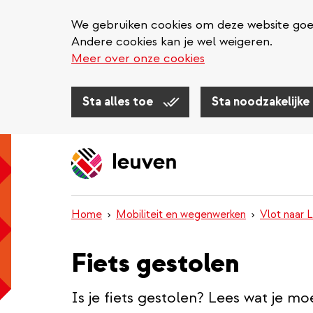
We gebruiken cookies om deze website goed 
Andere cookies kan je wel weigeren.
Meer over onze cookies
Sta alles toe
Sta noodzakelijke
Overslaan
en
naar
de
inhoud
Home
Mobiliteit en wegenwerken
Vlot naar 
gaan
Fiets gestolen
Is je fiets gestolen? Lees wat je mo