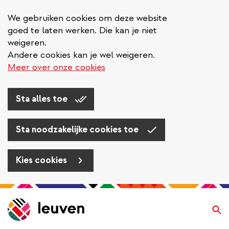
We gebruiken cookies om deze website
goed te laten werken. Die kan je niet
weigeren.
Andere cookies kan je wel weigeren.
Meer over onze cookies
Sta alles toe
Sta noodzakelijke cookies toe
Kies cookies
Overslaan
en
Zo
naar
de